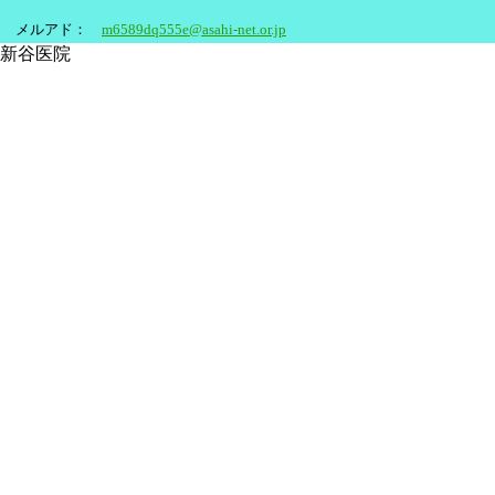
メルアド：
m6589dq555e@asahi-net.or.jp
新谷医院