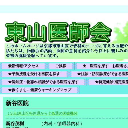
最新情報/アクセス
ご挨拶
★　医院を探す　お医者さ
★予防接種を受ける医院を探す 
★往診・訪問診療ができる医
★認知症・物忘れ相談ができる医院を探す
★特定健診 指定医
★歩くまち～健康ウォーキングマップ
新谷医院
（３班)東山区松原通から七条通の医療機関
新谷茂樹
（内科・循環器内科）