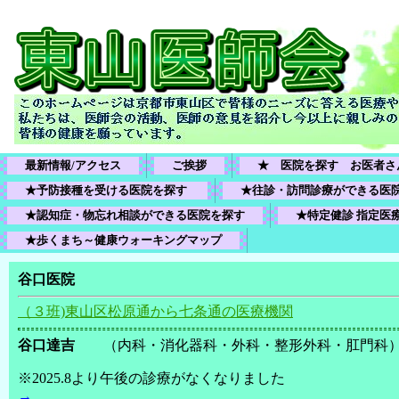
最新情報/アクセス
ご挨拶
★　医院を探す　お医者さ
★予防接種を受ける医院を探す 
★往診・訪問診療ができる医
★認知症・物忘れ相談ができる医院を探す
★特定健診 指定医
★歩くまち～健康ウォーキングマップ
谷口医院
（３班)東山区松原通から七条通の医療機関
谷口達吉
（内科・消化器科・外科・整形外科・肛門科
※2025.8より午後の診療がなくなりました
→