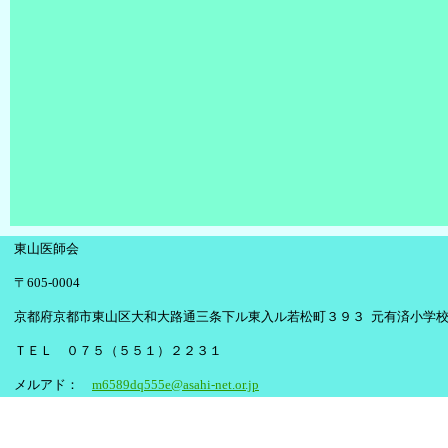
東山医師会
〒605-0004
京都府京都市東山区大和大路通三条下ル東入ル若松町３９３ 元有済小学
ＴＥＬ ０７５（５５１）２２３１
メルアド：
m6589dq555e@asahi-net.or.jp