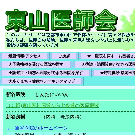
最新情報/アクセス
ご挨拶
★　医院を探す　お医者さ
★予防接種を受ける医院を探す 
★往診・訪問診療ができる医
★認知症・物忘れ相談ができる医院を探す
★特定健診 指定医
★歩くまち～健康ウォーキングマップ
新谷医院 しんたにいいん
（３班)東山区松原通から七条通の医療機関
新谷茂樹
（内科・糖尿内科）
新谷医院のホームページ
→