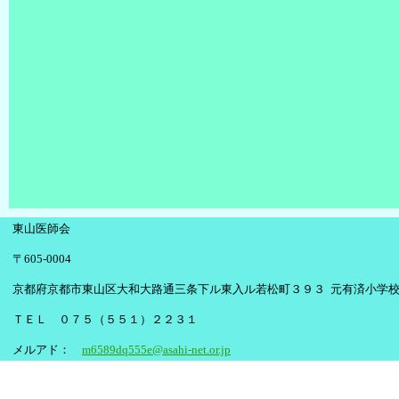
東山医師会
〒605-0004
京都府京都市東山区大和大路通三条下ル東入ル若松町３９３ 元有済小学
ＴＥＬ ０７５（５５１）２２３１
メルアド：
m6589dq555e@asahi-net.or.jp