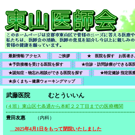
最新情報/アクセス
ご挨拶
★　医院を探す　お医者さ
★予防接種を受ける医院を探す 
★往診・訪問診療ができる医
★認知症・物忘れ相談ができる医院を探す
★特定健診 指定医
★歩くまち～健康ウォーキングマップ
武藤医院 むとういいん
(４班）東山区七条通から本町２２丁目までの医療機関
豊田友惠
（内科
）
2025年4月1日をもって閉院いたしました