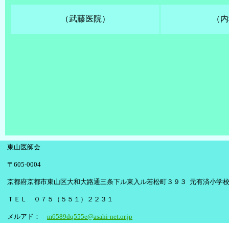
（武藤医院）
（内
東山医師会
〒605-0004
京都府京都市東山区大和大路通三条下ル東入ル若松町３９３ 元有済小学
ＴＥＬ ０７５（５５１）２２３１
メルアド：
m6589dq555e@asahi-net.or.jp